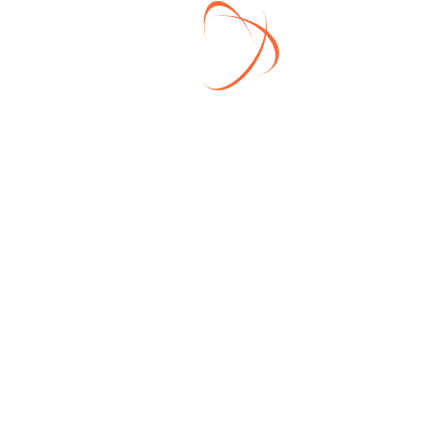
«Сельская ипотека» снова доступна!
Изменение режима работы офиса продаж ✪ Август
2025
Окончание застройки основной территории ЖК
«Воскресенское»
Готовые дома в «Семейную ипотеку»!
C праздником Великой Победы — 9 мая!
Рубрики
Готовые дома
Земельные участки
Инфраструктура
Ипотека
Проекты домов
Работа офиса продаж