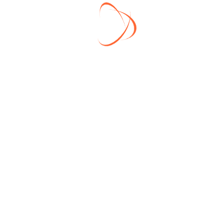
До
м
«Центральный 90-МУ» на участке 8443
Россия

Свежие записи
«Сельская ипотека» снова доступна!
Изменение режима работы офиса продаж ✪
Август 2025
Окончание застройки основной территории ЖК
«Воскресенское»
Готовые дома в «Семейную ипотеку»!
C праздником Великой Победы — 9 мая!
Рубрики