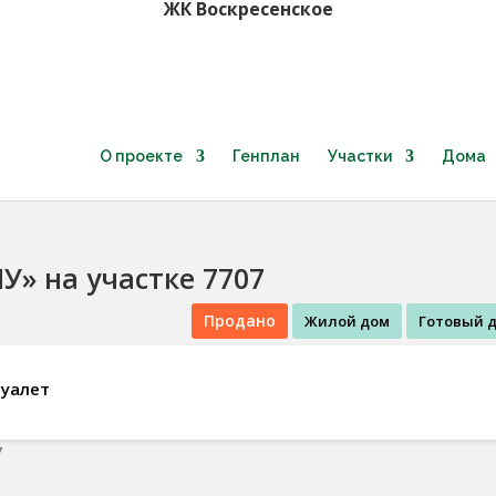
ЖК Воскресенское
ru
О проекте
Генплан
Участки
Дома
» на участке 7707
Продано
Жилой дом
Готовый 
Туалет