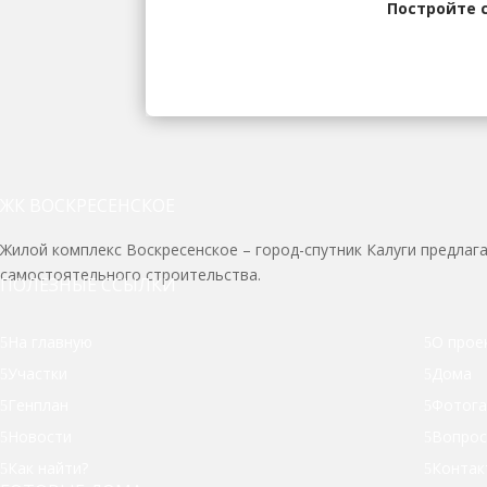
Постройте 
ЖК ВОСКРЕСЕНСКОЕ
Жилой комплекс Воскресенское – город-спутник Калуги предлаг
самостоятельного строительства.
ПОЛЕЗНЫЕ ССЫЛКИ
На главную
О прое
Участки
Дома
Генплан
Фотога
Новости
Вопро
Как найти?
Контак