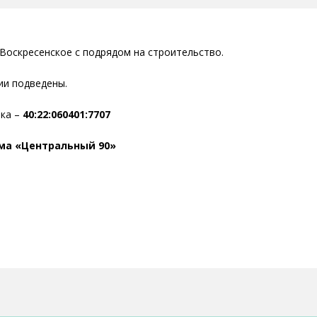
Воскресенское с подрядом на строительство.
ии подведены.
тка –
40:22:060401:7707
ма «Центральный 90»