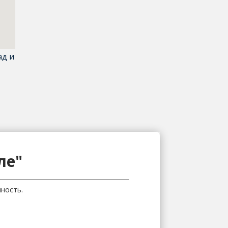
ад и
ле"
ность.