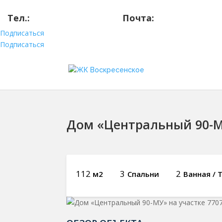
Тел.:
+7 (910) 525-99-53
Почта:
aa-g@yandex.
Подписаться
Подписаться
Дом «Центральный 90-МУ
112
3
2
м2
Спальни
Ванная / 