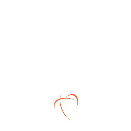
Три спальни, два санузла.
Общая площадь – 118 кв.м. БЧО.
В доме все центральные
коммуникации: газ, электричество,
вода, канализация.
Полный кадастровый номер участка –
40:22:060401:7703
Общая площадь участка – 766 кв.м.
Все документы на участок для ИЖС и
ЖИЛОЙ ДОМ передаются покупателю в