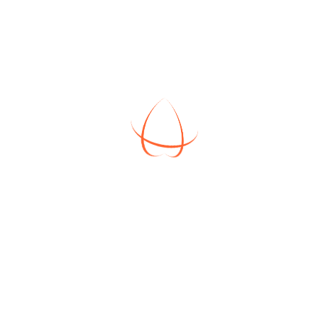
ается. Спутниковые фото сделаны некоторое время наз
 застройке территории ЖК "Воскресенское"!
ция "Свой дом на Своей зем
ки в коттеджном поселке «Воскресенское» от 6 соток в собствен
Все коммуникации входят в стоимость участка.
В нашем поселке живут уже более 600 семей.