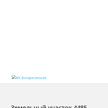
ЖК Воскресенское
Тел.:
+7 (910) 525-99-53
Почта:
aa-g@yandex.ru
Земельный участок 4485