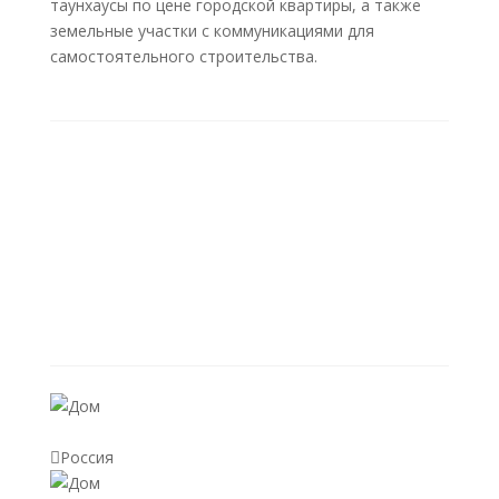
таунхаусы по цене городской квартиры, а также
земельные участки с коммуникациями для
самостоятельного строительства.
ПОЛЕЗНЫЕ ССЫЛКИ
На главную
О проекте
Участки
Дома
Генплан
Фотогалерея
Новости
Вопросы
Как найти?
Контакты
ГОТОВЫЕ ДОМА
Дом «Центральный 90-МУ» на
участке 8468
Россия

Дом «Центральный 90-МУ» на