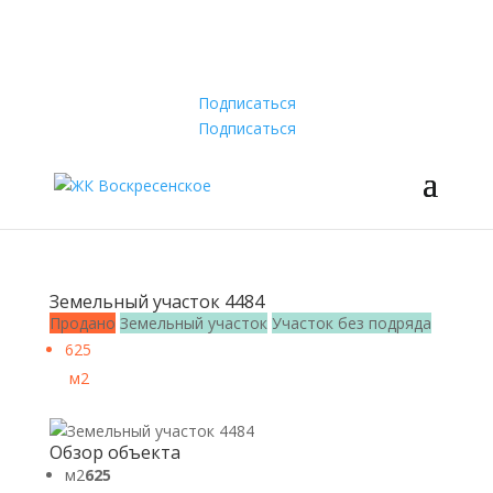
ЖК Воскресенское
Тел.:
+7 (910) 525-99-53
Почта:
aa-g@yandex.ru
Подписаться
Подписаться
Земельный участок 4484
Продано
Земельный участок
Участок без подряда
625
м2
Обзор объекта
м2
625