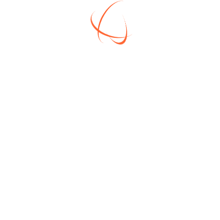
стеклопакеты, открываются в двух
плоскостях.
✔ Высота потолков до отделки – 3
метра.
Все указанные работы входят в
стоимость.
Очень просторная объединенная кухня-
гостиная, которую можно разделить или
выделить четвертую спальню.
В доме все центральные
коммуникации: газ, электричество,
вода, канализация.