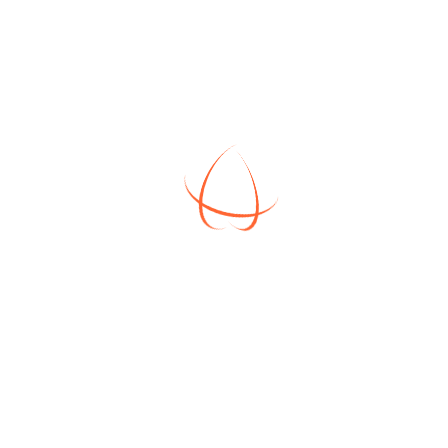
плоскостях.
✔ Высота потолков до отделки – 3
метра.
Все указанные работы входят в
стоимость.
Очень просторная объединенная кухня-
гостиная, которую можно разделить или
выделить четвертую спальню.
В доме все центральные
коммуникации: газ, электричество,
вода, канализация.
Участок с кадастровым номером
40:22:060401:8739, площадью 7,29
сотки.
Улица шириной 15 метров. Никаких