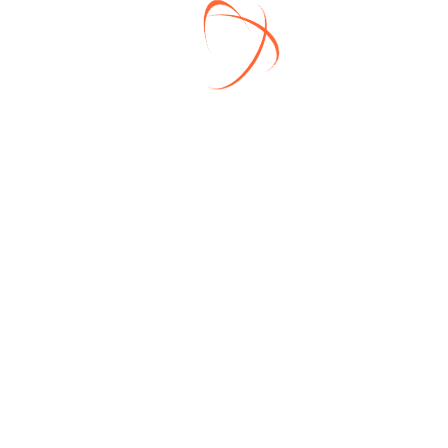
стеклопакеты, открываются в двух
плоскостях.
✔ Высота потолков до отделки – 3
метра.
Все указанные работы входят в
стоимость.
Очень просторная объединенная кухня-
гостиная, которую можно разделить или
выделить четвертую спальню.
В доме все центральные
коммуникации: газ, электричество,
вода, канализация.