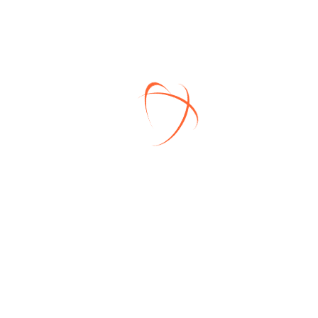
ована.
е стеклопакеты, открываются в двух плоскостях.
3 метра.
 в стоимость.
кухня-гостиная, которую можно разделить или выделить
никации: газ, электричество, вода, канализация.
м 40:22:060401:8691, площадью 6,47 сотки.
 сервитутов!!!
ственность без каких-либо ограничений. Благодаря
арковать на обочине, шириной 5 метров, а собственный
 в собственных интересах.