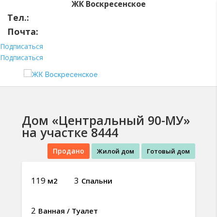
ЖК Воскресенское
Тел.:
+7 (910) 525-99-53
Почта:
aa-g@yandex.ru
Подписаться
Подписаться
Дом «Центральный 90-МУ»
на участке 8444
Продано
Жилой дом
Готовый дом
119
3
м2
Спальни
2
Ванная / Туалет