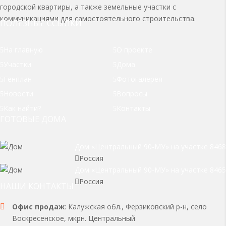
городской квартиры, а также земельные участки с
коммуникациями для самостоятельного строительства.
ПОЛЕЗНЫЕ ССЫЛКИ
На главную
О проекте
Участки
Дома
Генплан
Фотогалерея
Новости
Вопросы
Как найти?
Контакты
ГОТОВЫЕ ДОМА
Дом «Центральный 90-МУ» на участке 8468
Россия

Дом «Центральный 90-МУ» на участке 8465
Россия

НАШИ КОНТАКТЫ
Офис продаж
: Калужская обл., Ферзиковский р-н, село
Воскресенское, мкрн. Центральный