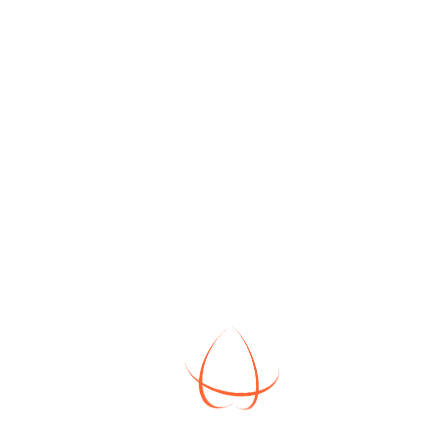

Россия
Дом «Центральный 90-МУ» на участке 8443

Россия
Свежие записи
«Сельская ипотека» снова доступна!
Изменение режима работы офиса продаж ✪ Август
2025
Окончание застройки основной территории ЖК
«Воскресенское»
Готовые дома в «Семейную ипотеку»!