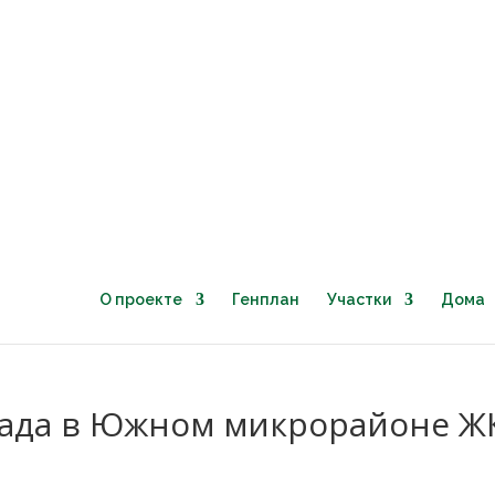
Тел.:
+7 (910) 525-99-53
Почта:
aa-g@yandex.ru
О проекте
Генплан
Участки
Дома
сада в Южном микрорайоне Ж