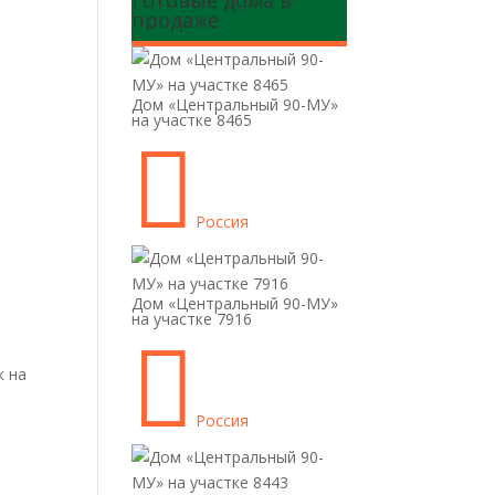
Готовые дома в
продаже
Дом «Центральный 90-МУ»
на участке 8465

Россия
Дом «Центральный 90-МУ»
на участке 7916

к на
Россия