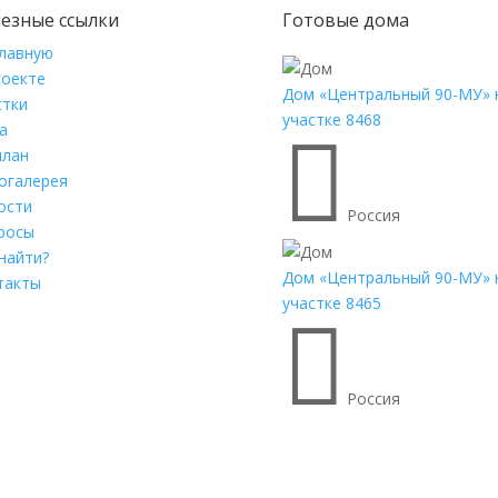
езные ссылки
Готовые дома
главную
роекте
Дом «Центральный 90-МУ» 
стки
участке 8468
а

план
огалерея
ости
Россия
росы
найти?
Дом «Центральный 90-МУ» 
такты
участке 8465

Россия