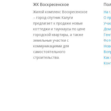
ЖК Воскресенское
Пол
Жилой комплекс Воскресенское
На 
– город-спутник Калуги
О п
предлагает к продаже новые
Уча
коттеджи и таунхаусы по цене
Дом
городской квартиры, а также
Ген
земельные участки с
Фот
коммуникациями для
Нов
самостоятельного
Воп
строительства.
Как 
Кон